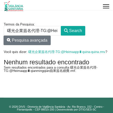
Formulário de pesquisa
Termos da Pesquisa:
Search
Pesquisa avançada
Você quis dizer:
曙光企業簽名代理-TG:@Heimaapp🔋quina-quina.rmv
?
Nenhum resultado encontrado
Sem resultados encontrados para a consulta 曙光企業簽名代理-
TG:@Heimaapp🔋qianmingqian蘋果簽名續費.rmf.
© 2026 DIVS - Diretoria de Vigilância Sanitária - Av. Rio Branco, 152 - Centro -
Florianópolis - CEP 88015-200 | Desenvolvido por DTIG/SES-SC