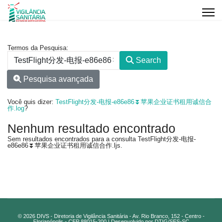
Formulário de pesquisa
Termos da Pesquisa:
Search
Pesquisa avançada
Você quis dizer:
TestFlight分发-电报-e86e86⏬️苹果企业证书租用诚信合
作.log
?
Nenhum resultado encontrado
Sem resultados encontrados para a consulta TestFlight分发-电报-
e86e86⏬️苹果企业证书租用诚信合作.ljs.
© 2026 DIVS - Diretoria de Vigilância Sanitária - Av. Rio Branco, 152 - Centro -
Florianópolis - CEP 88015-200 | Desenvolvido por DTIG/SES-SC