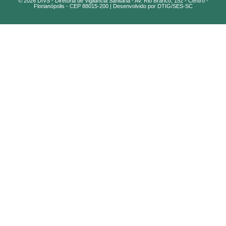
© 2026 DIVS - Diretoria de Vigilância Sanitária - Av. Rio Branco, 152 - Centro -
Florianópolis - CEP 88015-200 | Desenvolvido por DTIG/SES-SC