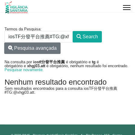
Formulário de pesquisa
Termos da Pesquisa:
Search
Pesquisa avançada
Na consulta por
iostf分發平台推薦
é obrigatório
e
tg
é
obrigatório
e
xhgj03.att
é obrigatório
, nenhum resultado foi encontrado.
Pesquisar novamente.
Nenhum resultado encontrado
Sem resultados encontrados para a consulta iosTF分發平台推薦
#TG:@xhgj03.att.