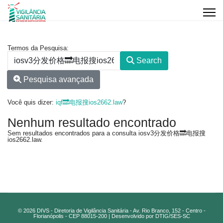
Formulário de pesquisa
Termos da Pesquisa:
Search
Pesquisa avançada
Você quis dizer:
iqf🔜电报搜ios2662.law
?
Nenhum resultado encontrado
Sem resultados encontrados para a consulta iosv3分发价格🔜电报搜
ios2662.law.
© 2026 DIVS - Diretoria de Vigilância Sanitária - Av. Rio Branco, 152 - Centro -
Florianópolis - CEP 88015-200 | Desenvolvido por DTIG/SES-SC