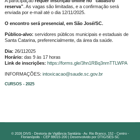
A participação
requer inscrição online no “cadastro
reserva”
. As vagas são limitadas, e a confirmação será
enviada por e-mail até o dia 12/11/2025.
O encontro será presencial, em São José/SC.
Público-alvo:
servidores públicos municipais e estaduais de
Santa Catarina, preferencialmente, da área da saúde.
Dia:
26/112025
Horário:
das 9 às 17 horas
Link de inscrições:
https://forms.gle/3hn1RBq3nrnTTLWPA
INFORMAÇÕES:
intoxicacao@saude.sc.gov.br
CURSOS - 2025
© 2026 DIVS - Diretoria de Vigilância Sanitária - Av. Rio Branco, 152 - Centro -
Florianópolis - CEP 88015-200 | Desenvolvido por DTIG/SES-SC