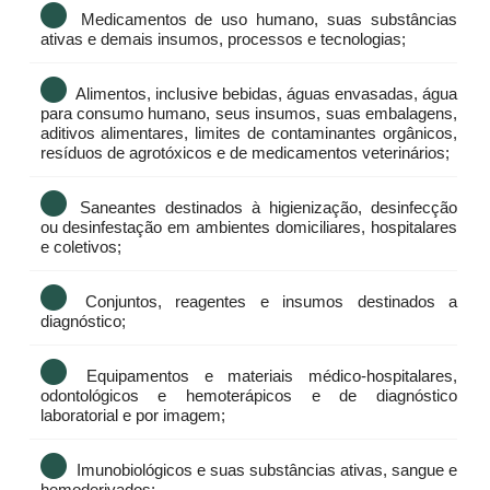
Medicamentos de uso humano, suas substâncias
ativas e demais insumos, processos e tecnologias;
Alimentos, inclusive bebidas, águas envasadas, água
para consumo humano, seus insumos, suas embalagens,
aditivos alimentares, limites de contaminantes orgânicos,
resíduos de agrotóxicos e de medicamentos veterinários;
Saneantes destinados à higienização, desinfecção
ou desinfestação em ambientes domiciliares, hospitalares
e coletivos;
Conjuntos, reagentes e insumos destinados a
diagnóstico;
Equipamentos e materiais médico-hospitalares,
odontológicos e hemoterápicos e de diagnóstico
laboratorial e por imagem;
Imunobiológicos e suas substâncias ativas, sangue e
hemoderivados;