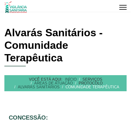
Alvarás Sanitários -
Comunidade
Terapêutica
VOCÊ ESTÁ AQUI:
INÍCIO
SERVIÇOS
ÁREAS DE ATUAÇÃO
PROTOCOLO
ALVARÁS SANITÁRIOS
COMUNIDADE TERAPÊUTICA
CONCESSÃO: