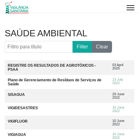
SAÚDE AMBIENTAL
Filtro para título
Filter
Clear
Artigos
Title
Data da publicação
03 April
REGISTRE OS RESULTADOS DE AGROTÓXICOS -
2025
PSAA
13 July
Plano de Gerenciamento de Resíduos de Serviços de
2022
Saúde
29 June
SISAGUA
2022
10 June
VIGIDESASTRES
2022
10 June
VIGIFLUOR
2022
10 June
VIGIAGUA
2022