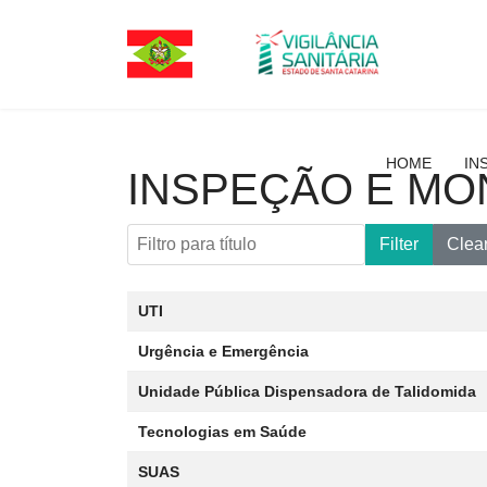
HOME
IN
INSPEÇÃO E MO
Filtro para título
Filter
Clea
Artigos
Title
Data da publicação
UTI
Urgência e Emergência
Unidade Pública Dispensadora de Talidomida
Tecnologias em Saúde
SUAS