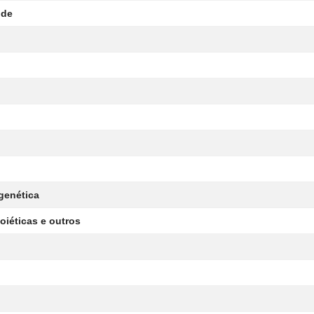
úde
genética
oiéticas e outros