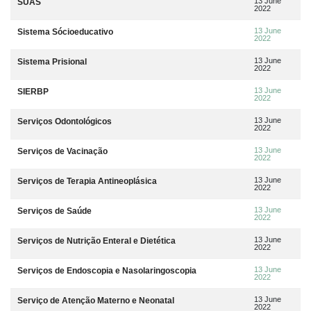
13 June
SUAS
2022
13 June
Sistema Sócioeducativo
2022
13 June
Sistema Prisional
2022
13 June
SIERBP
2022
13 June
Serviços Odontológicos
2022
13 June
Serviços de Vacinação
2022
13 June
Serviços de Terapia Antineoplásica
2022
13 June
Serviços de Saúde
2022
13 June
Serviços de Nutrição Enteral e Dietética
2022
13 June
Serviços de Endoscopia e Nasolaringoscopia
2022
13 June
Serviço de Atenção Materno e Neonatal
2022