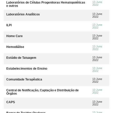
13 June
Laboratórios de Células Progenitoras Hematopoiéticas
2022
e outros
13 June
Laboratórios Analíticos
2022
13 June
ILPI
2022
13 June
Home Care
2022
13 June
Hemodiálise
2022
13 June
Estúdio de Tatuagem
2022
13 June
Estabelecimentos de Ensino
2022
13 June
Comunidade Terapêutica
2022
13 June
Central de Notificação, Captação e Distribuição de
2022
Órgãos
13 June
CAPS
2022
13 June
Banco de Tecidos Oculares