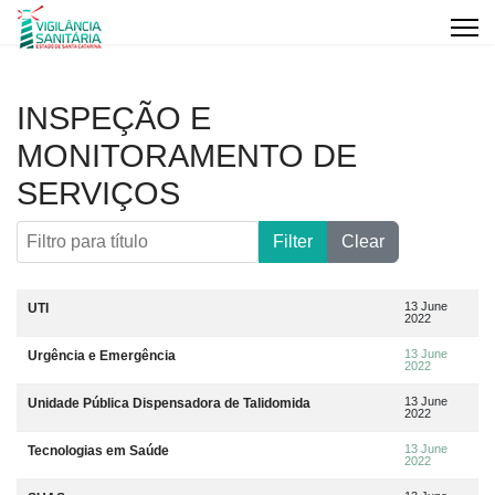
INSPEÇÃO E
MONITORAMENTO DE
SERVIÇOS
Filtro para título
Filter
Clear
Artigos
Title
Data da publicação
13 June
UTI
2022
13 June
Urgência e Emergência
2022
13 June
Unidade Pública Dispensadora de Talidomida
2022
13 June
Tecnologias em Saúde
2022