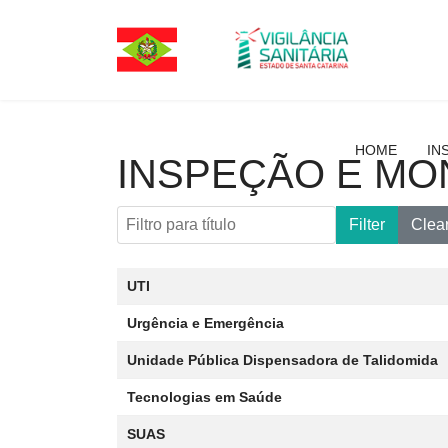
HOME
IN
INSPEÇÃO E MO
Filtro para título
Filter
Clea
Artigos
Title
Data da publicação
UTI
Urgência e Emergência
Unidade Pública Dispensadora de Talidomida
Tecnologias em Saúde
SUAS