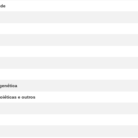
úde
genética
oiéticas e outros